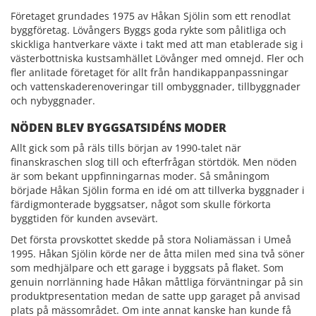
Företaget grundades 1975 av Håkan Sjölin som ett renodlat
byggföretag. Lövångers Byggs goda rykte som pålitliga och
skickliga hantverkare växte i takt med att man etablerade sig i
västerbottniska kustsamhället Lövånger med omnejd. Fler och
fler anlitade företaget för allt från handikappanpassningar
och vattenskaderenoveringar till ombyggnader, tillbyggnader
och nybyggnader.
NÖDEN BLEV BYGGSATSIDÉNS MODER
Allt gick som på räls tills början av 1990-talet när
finanskraschen slog till och efterfrågan störtdök. Men nöden
är som bekant uppfinningarnas moder. Så småningom
började Håkan Sjölin forma en idé om att tillverka byggnader i
färdigmonterade byggsatser, något som skulle förkorta
byggtiden för kunden avsevärt.
Det första provskottet skedde på stora Noliamässan i Umeå
1995. Håkan Sjölin körde ner de åtta milen med sina två söner
som medhjälpare och ett garage i byggsats på flaket. Som
genuin norrlänning hade Håkan måttliga förväntningar på sin
produktpresentation medan de satte upp garaget på anvisad
plats på mässområdet. Om inte annat kanske han kunde få