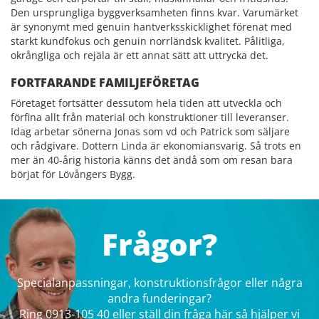
Den ursprungliga byggverksamheten finns kvar. Varumärket
är synonymt med genuin hantverksskicklighet förenat med
starkt kundfokus och genuin norrländsk kvalitet. Pålitliga,
okrångliga och rejäla är ett annat sätt att uttrycka det.
FORTFARANDE FAMILJEFÖRETAG
Företaget fortsätter dessutom hela tiden att utveckla och
förfina allt från material och konstruktioner till leveranser.
Idag arbetar sönerna Jonas som vd och Patrick som säljare
och rådgivare. Dottern Linda är ekonomiansvarig. Så trots en
mer än 40-årig historia känns det ändå som om resan bara
börjat för Lövångers Bygg.
Frågor?
Specialanpassningar, konstruktionsfrågor eller några
andra funderingar?
Ring 0913-105 40 eller ställ din fråga här så hjälper vi