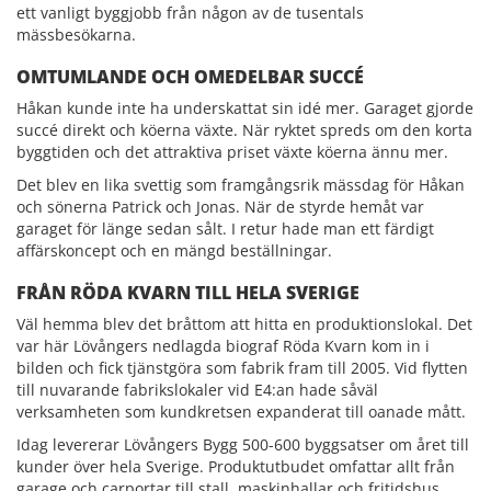
ett vanligt byggjobb från någon av de tusentals
mässbesökarna.
OMTUMLANDE OCH OMEDELBAR SUCCÉ
Håkan kunde inte ha underskattat sin idé mer. Garaget gjorde
succé direkt och köerna växte. När ryktet spreds om den korta
byggtiden och det attraktiva priset växte köerna ännu mer.
Det blev en lika svettig som framgångsrik mässdag för Håkan
och sönerna Patrick och Jonas. När de styrde hemåt var
garaget för länge sedan sålt. I retur hade man ett färdigt
affärskoncept och en mängd beställningar.
FRÅN RÖDA KVARN TILL HELA SVERIGE
Väl hemma blev det bråttom att hitta en produktionslokal. Det
var här Lövångers nedlagda biograf Röda Kvarn kom in i
bilden och fick tjänstgöra som fabrik fram till 2005. Vid flytten
till nuvarande fabrikslokaler vid E4:an hade såväl
verksamheten som kundkretsen expanderat till oanade mått.
Idag levererar Lövångers Bygg 500-600 byggsatser om året till
kunder över hela Sverige. Produktutbudet omfattar allt från
garage och carportar till stall, maskinhallar och fritidshus.