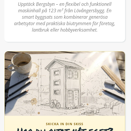
Upptäck Bergsbyn – en flexibel och funktionell
maskinhall på 123 m² från Lövångersbygg. En
smart byggsats som kombinerar generösa
arbetsytor med praktiska biutrymmen för företag,
lantbruk eller hobbyverksamhet.
SKICKA IN DIN SKISS
Har du ritat nåt eget?