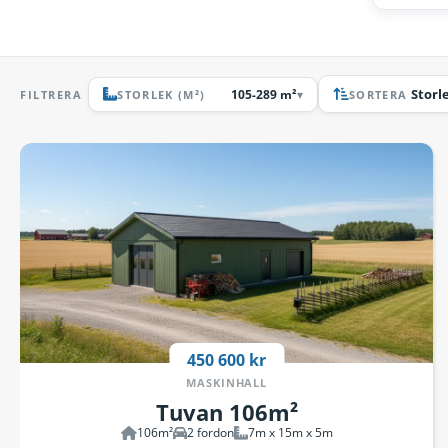
105-289 m²
▾
FILTRERA
STORLEK (M²)
SORTERA
450 600 kr
MASKINHALL
Tuvan 106m²
106m²
2 fordon
7m x 15m x 5m