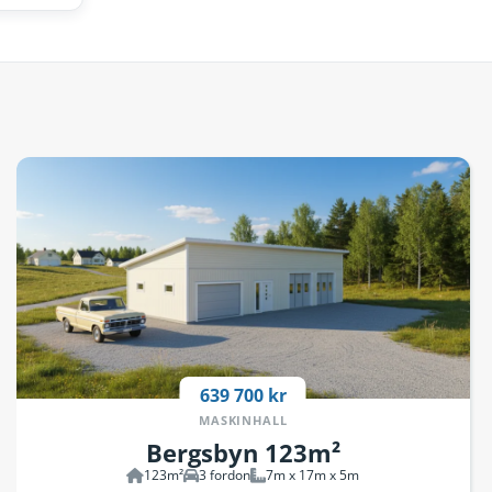
639 700 kr
MASKINHALL
Bergsbyn 123m²
123m²
3 fordon
7m x 17m x 5m