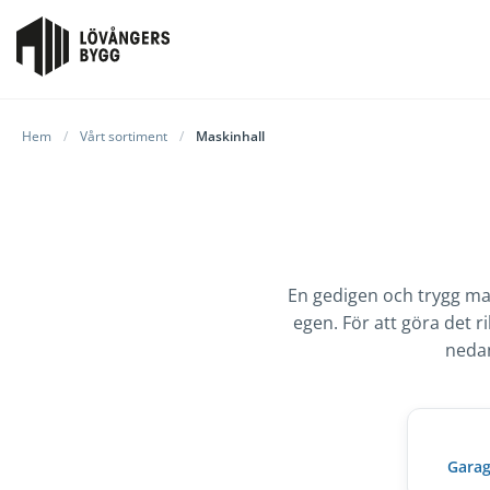
Hem
/
Vårt sortiment
/
Maskinhall
En gedigen och trygg mas
egen. För att göra det ri
nedan
Gara