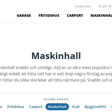
Inspiration
Så går det
GARAGE
FRITIDSHUS
CARPORT
MASKINHA
Maskinhall
kinhall snabbt och smidigt. Välj en av våra mest populära ma
ktigt enkelt att hitta rätt har vi satt ihop några förslag av 
 hittar du olika storlekar att titta närmare på. Snabbt och e
SNABBLÄNKAR
ge
Fritidshus
Carport
Maskinhall
Stall
Bygglovsfritt