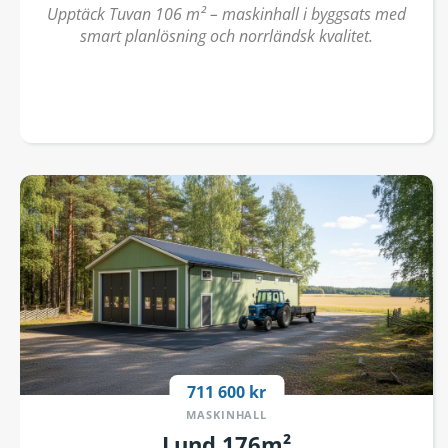
Upptäck Tuvan 106 m² – maskinhall i byggsats med
smart planlösning och norrländsk kvalitet.
711 600 kr
MASKINHALL
Lund 176m²