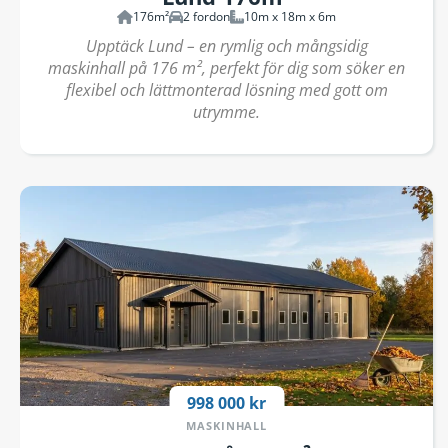
176m²
2 fordon
10m x 18m x 6m
Upptäck Lund – en rymlig och mångsidig
maskinhall på 176 m², perfekt för dig som söker en
flexibel och lättmonterad lösning med gott om
utrymme.
998 000 kr
MASKINHALL