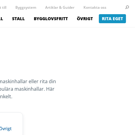
 till
Byggsystem
Artiklar & Guider
Kontakta oss
LL
STALL
BYGGLOVSFRITT
ÖVRIGT
RITA EGET
skinhallar eller rita din
populära maskinhallar. Här
nkelt.
Övrigt