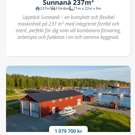
Sunnanå 237m²
237m²
3 fordon
11m x 22m x 6m
Upptäck Sunnanå – en komplett och flexibel
maskinhall på 237 m² med integrerat förråd och
entré, perfekt för dig som vill kombinera förvaring,
arbetsyta och funktion i en och samma byggnad.
1 079 700 kr