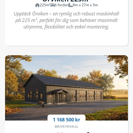
225m²
6 fordon
9m x 27m x 5m
Upptäck Örviken – en rymlig och robust maskinhall
på 225 m², perfekt för dig som behöver maximalt
utrymme, flexibilitet och enkel montering.
1 168 500 kr
MASKINHALL