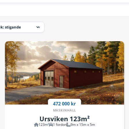
472 000 kr
MASKINHALL
Ursviken 123m²
123m²
1 fordon
9m x 15m x 5m