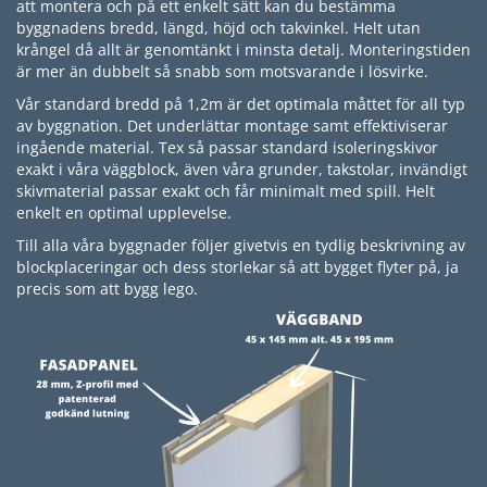
att montera och på ett enkelt sätt kan du bestämma
byggnadens bredd, längd, höjd och takvinkel. Helt utan
krångel då allt är genomtänkt i minsta detalj. Monteringstiden
är mer än dubbelt så snabb som motsvarande i lösvirke.
Vår standard bredd på 1,2m är det optimala måttet för all typ
av byggnation. Det underlättar montage samt effektiviserar
ingående material. Tex så passar standard isoleringskivor
exakt i våra väggblock, även våra grunder, takstolar, invändigt
skivmaterial passar exakt och får minimalt med spill. Helt
enkelt en optimal upplevelse.
Till alla våra byggnader följer givetvis en tydlig beskrivning av
blockplaceringar och dess storlekar så att bygget flyter på, ja
precis som att bygg lego.