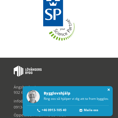
Ängsbacka 4
×
932 61 Lövånger
Bygglovshjälp
Ring oss så hjälper vi dig att ta fram bygglov.
info@lovangersbygg.se
0913-105 40
+46 0913-105 40
Maila oss
Öppettider: Mån-Fre 08-16:30