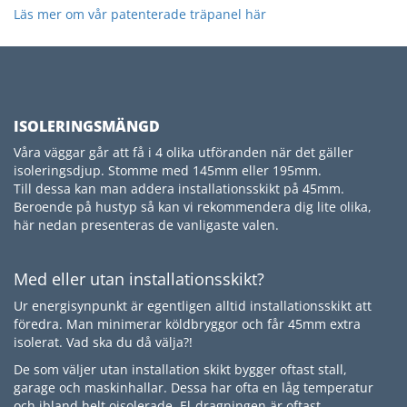
Läs mer om vår patenterade träpanel här
ISOLERINGSMÄNGD
Våra väggar går att få i 4 olika utföranden när det gäller
isoleringsdjup. Stomme med 145mm eller 195mm.
Till dessa kan man addera installationsskikt på 45mm.
Beroende på hustyp så kan vi rekommendera dig lite olika,
här nedan presenteras de vanligaste valen.
Med eller utan installationsskikt?
Ur energisynpunkt är egentligen alltid installationsskikt att
föredra. Man minimerar köldbryggor och får 45mm extra
isolerat. Vad ska du då välja?!
De som väljer utan installation skikt bygger oftast stall,
garage och maskinhallar. Dessa har ofta en låg temperatur
och ibland helt oisolerade. El-dragningen är oftast