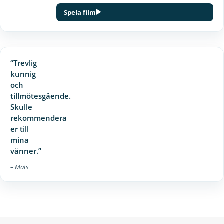
Spela film
“Trevlig
kunnig
och
tillmötesgående.
Skulle
rekommendera
er till
mina
vänner.”
– Mats