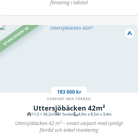
förvaring i takstol
BYGGLOVSFRI 50
183 600 kr
CARPORT MED FÖRRÅD
Uttersjöbäcken 42m²
11,5 + 30,2m²
1 fordon
4,9m x 8,5m x 3,4m
Uttersjöbäcken 42 m² – smart carport med rymligt
förråd och enkel montering