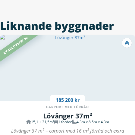
Liknande byggnader
BYGGLOVSFRI 50
185 200 kr
CARPORT MED FÖRRÅD
Lövånger 37m²
15,1 + 21,5m²
1 fordon
4,3m x 8,5m x 4,3m
Lövånger 37 m² – carport med 16 m² förråd och extra