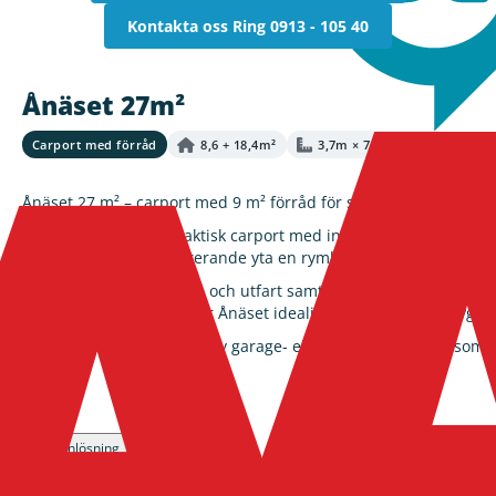
Kontakta oss
Ring 0913 - 105 40
Ånäset 27m²
Carport med förråd
8,6 + 18,4m²
3,7m × 7,3m × 3,5m
Ånäset 27 m² – carport med 9 m² förråd för smart och effektiv f
Ånäset 27 m² är en praktisk carport med integrerat förråd som 
separat förråd och resterande yta en rymlig carport för personb
Carporten ger smidig in- och utfart samt skyddar bilen mot regn
smarta planlösningen gör Ånäset idealisk för dig som vill bygg
En funktionell och yteffektiv garage- eller carportbyggsats som 
Läs mer
01
02
Planlösning
Ritning