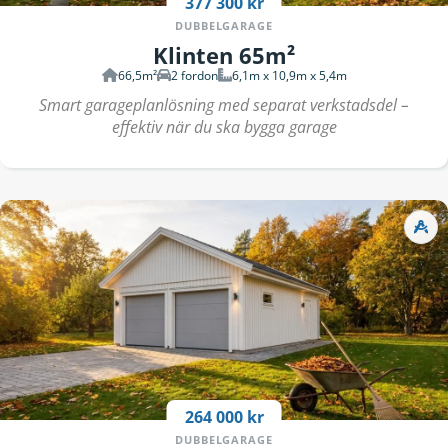
377 300 kr
DUBBELGARAGE
Klinten 65m²
66,5m²
2 fordon
6,1m x 10,9m x 5,4m
Smart garageplanlösning med separat verkstadsdel –
effektiv när du ska bygga garage
264 000 kr
DUBBELGARAGE