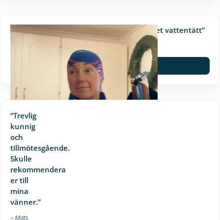
“Det tog en helg att få garaget vattentätt”
– Nina Lintzen, Luleå
Spela film
“Trevlig
kunnig
och
tillmötesgående.
Skulle
rekommendera
er till
mina
vänner.”
– Mats