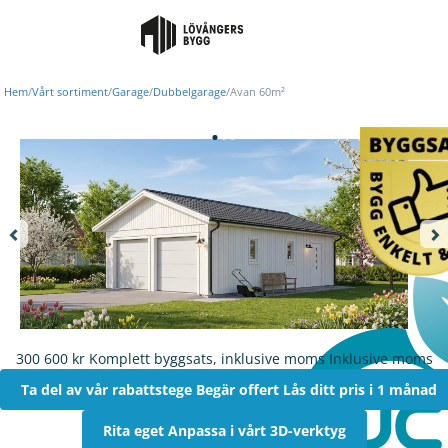
Hem
/
Vårt sortiment
/
Garage
/
Dubbelgarage
/
Avan 60m²
300 600 kr
Komplett byggsats, inklusive moms
Inklusive moms
Ta del av vår rabattstege
Begär offert
Lås ditt pris i 1 månad
Rita eget
Anpassa i vårt 3D-verktyg