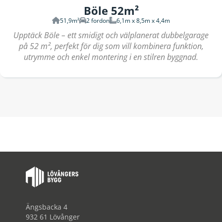
Böle 52m²
51,9m²
2 fordon
6,1m x 8,5m x 4,4m
Upptäck Böle – ett smidigt och välplanerat dubbelgarage
på 52 m², perfekt för dig som vill kombinera funktion,
utrymme och enkel montering i en stilren byggnad.
Ängsbacka 4
932 61 Lövånger