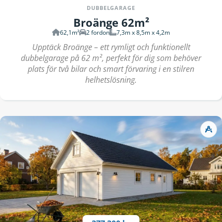
DUBBELGARAGE
Broänge 62m²
62,1m²
2 fordon
7,3m x 8,5m x 4,2m
Upptäck Broänge – ett rymligt och funktionellt
dubbelgarage på 62 m², perfekt för dig som behöver
plats för två bilar och smart förvaring i en stilren
helhetslösning.