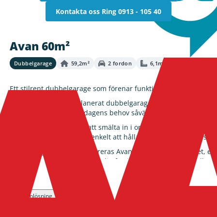
Kontakta oss
Ring 0913 - 105 40
Avan 60m²
Dubbelgarage
59,2m²
2 fordon
6,1m × 9,7m × 3,6m
Ett stilrent dubbelgarage som förenar funktion, estetik och kval
Avan 60 m² är ett välplanerat dubbelgarage som passar dig som 
hobby – perfekt för vardagens behov såväl som framtida använ
Garaget är utformat för att smälta in i omgivningen och fungera
rörelsefrihet och gör det enkelt att hålla ordning, samtidigt so
Som garage i byggsats levereras Avan med fokus på kvalitet, enk
till ett höjt helhetsintryck av din fastighet – både funktionellt oc
Läs mer
01
02
Planlösning
Ritning