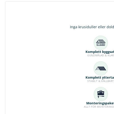
Inga krusiduller eller dol
Komplett byggsa
GUNDMÅLAD & KLAR
Komplett yttert
STABILT & HÅLLBART
Monteringspake
ALLT FÖR MONTERING