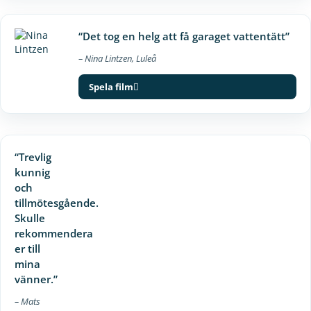
“Det tog en helg att få garaget vattentätt”
– Nina Lintzen, Luleå
Spela film
“Trevlig
kunnig
och
tillmötesgående.
Skulle
rekommendera
er till
mina
vänner.”
– Mats