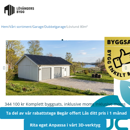
CARPORT
Hem
/
Vårt sortiment
/
Garage
/
Dubbelgarage
/
Lövlund 80m²
STALL
ÖVRIGT
344 100 kr
Komplett byggsats, inklusive moms
Inklusive moms
Ta del av vår rabattstege
Begär offert
Lås ditt pris i 1 månad
Rita eget
Anpassa i vårt 3D-verktyg