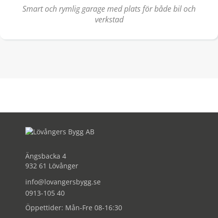
Smart och rymlig garage med plats för både bil och
verkstad
Ängsbacka 4
932 61 Lövånger
info@lovangersbygg.se
0913-105 40
Öppettider: Mån-Fre 08-16:30