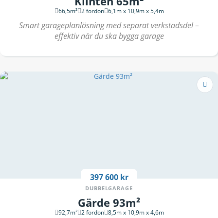
Klinten 65m²
66,5m²
2 fordon
6,1m x 10,9m x 5,4m
Smart garageplanlösning med separat verkstadsdel –
effektiv när du ska bygga garage
397 600 kr
DUBBELGARAGE
Gärde 93m²
92,7m²
2 fordon
8,5m x 10,9m x 4,6m