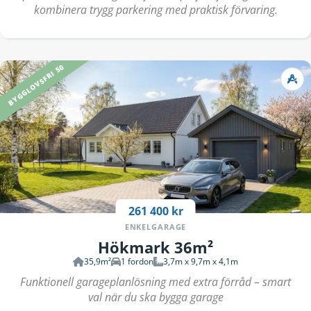
kombinera trygg parkering med praktisk förvaring.
BYGGLOVSFRI 50
261 400 kr
ENKELGARAGE
Hökmark 36m²
35,9m²
1 fordon
3,7m x 9,7m x 4,1m
Funktionell garageplanlösning med extra förråd – smart
val när du ska bygga garage