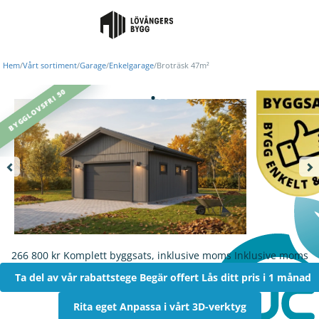
Hem
/
Vårt sortiment
/
Garage
/
Enkelgarage
/
Broträsk 47m²
BYGGLOVSFRI 50
266 800 kr
Komplett byggsats, inklusive moms
Inklusive moms
Ta del av vår rabattstege
Begär offert
Lås ditt pris i 1 månad
Rita eget
Anpassa i vårt 3D-verktyg