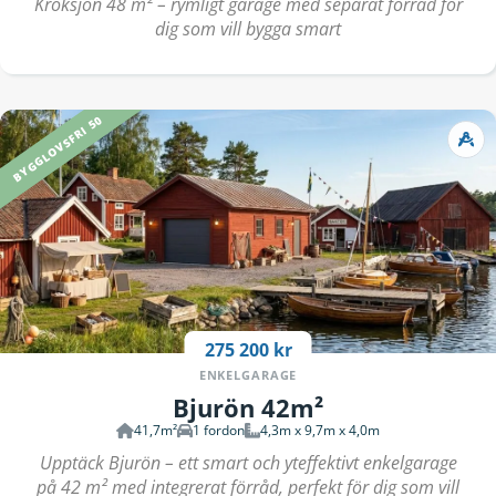
Kroksjön 48 m² – rymligt garage med separat förråd för
dig som vill bygga smart
BYGGLOVSFRI 50
275 200 kr
ENKELGARAGE
Bjurön 42m²
41,7m²
1 fordon
4,3m x 9,7m x 4,0m
Upptäck Bjurön – ett smart och yteffektivt enkelgarage
på 42 m² med integrerat förråd, perfekt för dig som vill