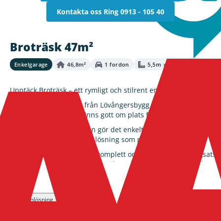
Kontakta oss
Ring 0913 - 105 40
Broträsk 47m²
Enkelgarage
46,8m²
1 fordon
5,5m × 8,5m × 4,0m
Upptäck Broträsk – ett rymligt och stilrent enkelgarage på 47 m²,
Enkelgaraget Broträsk från Lövångersbygg är ett utmärkt val fö
parkeringsplats – här finns gott om plats för både bil, förvaring
Den öppna planlösningen gör det enkelt att anpassa garaget efte
flexibiliteten att skapa en lösning som passar din vardag.
Garaget levereras som en komplett och lättmonterad byggsats f
klimat, med materialval som säkerställer lång livslängd och min
Läs mer
Den tidlösa och stilrena designen gör att Broträsk smälter in i b
Välj Broträsk – ett rymligt, slitstarkt och lättmonterat enkelgar
01
02
Planlösning
Ritning