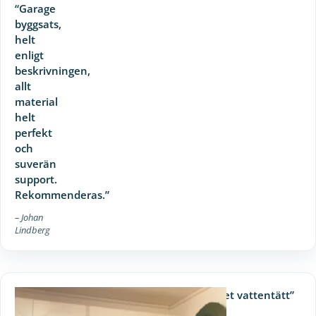
“Garage
byggsats,
helt
enligt
beskrivningen,
allt
material
helt
perfekt
och
suverän
support.
Rekommenderas.”
– Johan
Lindberg
“Det tog en helg att få garaget vattentätt”