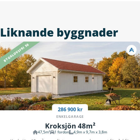
Liknande byggnader
BYGGLOVSFRI 50
286 900 kr
ENKELGARAGE
Kroksjön 48m²
47,5m²
1 fordon
4,9m x 9,7m x 3,8m