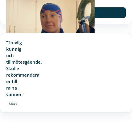
– Nina Lintzen, Luleå
Spela film
“Trevlig
kunnig
och
tillmötesgående.
Skulle
rekommendera
er till
mina
vänner.”
– Mats