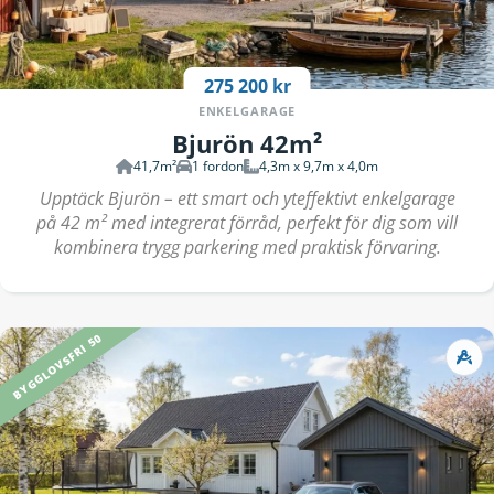
275 200 kr
ENKELGARAGE
Bjurön 42m²
41,7m²
1 fordon
4,3m x 9,7m x 4,0m
Upptäck Bjurön – ett smart och yteffektivt enkelgarage
på 42 m² med integrerat förråd, perfekt för dig som vill
kombinera trygg parkering med praktisk förvaring.
BYGGLOVSFRI 50