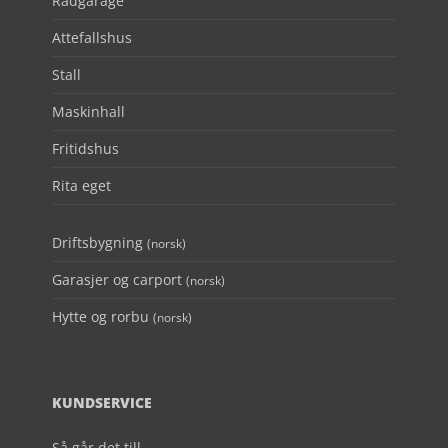
Radgarage
Attefallshus
Stall
Maskinhall
Fritidshus
Rita eget
Driftsbygning
(norsk)
Garasjer og carport
(norsk)
Hytte og rorbu
(norsk)
KUNDSERVICE
Så går det till