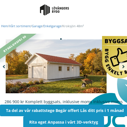
Hem
/
Vårt sortiment
/
Garage
/
Enkelgarage
/
Kroksjön 48m²
BYGGLOVSFRI 50
286 900 kr
Komplett byggsats, inklusive moms
Inklusive moms
Ta del av vår rabattstege
Begär offert
Lås ditt pris i 1 månad
Rita eget
Anpassa i vårt 3D-verktyg