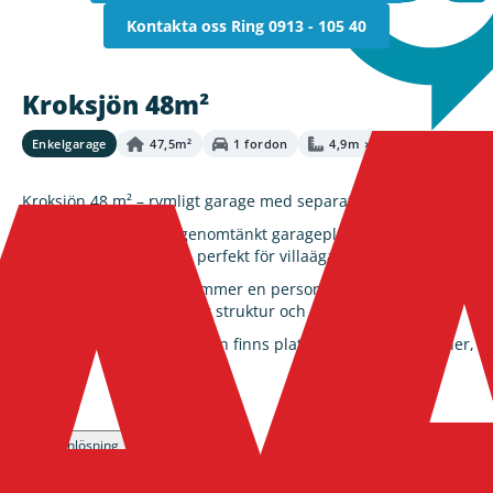
Kontakta oss
Ring 0913 - 105 40
Kroksjön 48m²
Enkelgarage
47,5m²
1 fordon
4,9m × 9,7m × 3,8m
Kroksjön 48 m² – rymligt garage med separat förråd för dig som
Kroksjön 48 m² är en genomtänkt garageplanlösning på 4,8 x 9,
effektiv ytanvändning – perfekt för villaägare som behöver både
Den stora garageytan rymmer en personbil med gott om utrymme 
och arbetsyta som skapar struktur och ordning.
I den separata förrådsdelen finns plats för verktyg, maskiner,
med golvyta eller funktion.
Läs mer
Det slitstarka betonggolvet och den robusta konstruktionen gör
hållbar och värdehöjande lösning.
01
02
Planlösning
Ritning