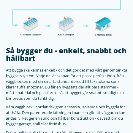
Så bygger du - enkelt, snabbt och
hållbart
Att bygga ska kännas enkelt - och det gör det med vårt genomtänkta
byggsatssystem. Varje del är skapad för att passa perfekt ihop, från
väggblocken med sin smarta standardbredd till takstolarna som
klarar tuffa snözoner. Du får en byggsats där allt bara stämmer -
mått, material och passform - så att bygget går snabbt, smidigt och
blir precis som du tänkt dig.
Våra väggblock i norrländsk gran är starka, isolerade och byggda för
att hålla. Den patenterade luftningen i panelen gör att väggarna kan
andas, vilket ger en sund och hållbar konstruktion - oavsett om du
bygger garage, stall eller fritidshus.
Det ar helt enkelt ett smartare sätt att bygga: rejält, lätt och med