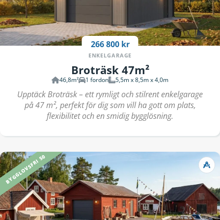
266 800 kr
ENKELGARAGE
Broträsk 47m²
46,8m²
1 fordon
5,5m x 8,5m x 4,0m
Upptäck Broträsk – ett rymligt och stilrent enkelgarage
på 47 m², perfekt för dig som vill ha gott om plats,
flexibilitet och en smidig bygglösning.
BYGGLOVSFRI 50