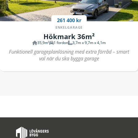
261 400 kr
ENKELGARAGE
Hökmark 36m²
35,9m²
1 fordon
3,7m x 9,7m x 4,1m
Funktionell garageplanlösning med extra förråd – smart
val när du ska bygga garage