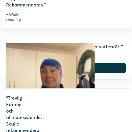
Rekommenderas.”
– Johan
Lindberg
“Det tog en helg att få garaget vattentätt”
– Nina Lintzen, Luleå
Spela film
“Trevlig
kunnig
och
tillmötesgående.
Skulle
rekommendera